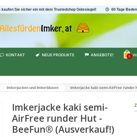
s kaufen Sie sicher ein mit dem Trustedshop Gütesiegel!
60 Tage Beden
KONTAKT
NEUE PRODUKTE
ANGEBOTE!
Wa
0
Imkerjacken und Imkerblusen
Imkerjacke kaki semi-AirFree runder 
Imkerjacke kaki semi-
AirFree runder Hut -
BeeFun® (Ausverkauf!)