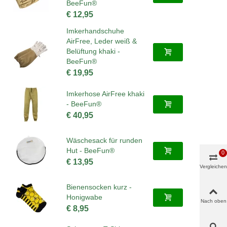
BeeFun®
€ 12,95
Imkerhandschuhe
AirFree, Leder weiß &
Belüftung khaki -
BeeFun®
€ 19,95
Imkerhose AirFree khaki
- BeeFun®
€ 40,95
Wäschesack für runden
Hut - BeeFun®
0
€ 13,95
Vergleichen
Bienensocken kurz -
Honigwabe
Nach oben
€ 8,95