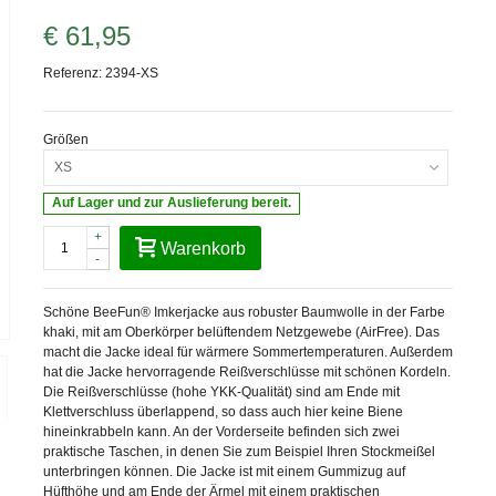
€ 61,95
Referenz:
2394-XS
Größen
XS
Auf Lager und zur Auslieferung bereit.
+
Warenkorb
-
Schöne BeeFun® Imkerjacke aus robuster Baumwolle in der Farbe
khaki, mit am Oberkörper belüftendem Netzgewebe (AirFree). Das
macht die Jacke ideal für wärmere Sommertemperaturen. Außerdem
hat die Jacke hervorragende Reißverschlüsse mit schönen Kordeln.
Die Reißverschlüsse (hohe YKK-Qualität) sind am Ende mit
Klettverschluss überlappend, so dass auch hier keine Biene
hineinkrabbeln kann. An der Vorderseite befinden sich zwei
praktische Taschen, in denen Sie zum Beispiel Ihren Stockmeißel
unterbringen können. Die Jacke ist mit einem Gummizug auf
Hüfthöhe und am Ende der Ärmel mit einem praktischen