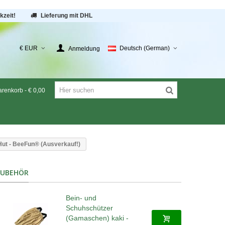
kzeit!
Lieferung mit DHL
€ EUR
Deutsch (German)
Anmeldung
renkorb
-
€ 0,00
Hut - BeeFun® (Ausverkauf!)
ZUBEHÖR
Bein- und
Schuhschützer
(Gamaschen) kaki -