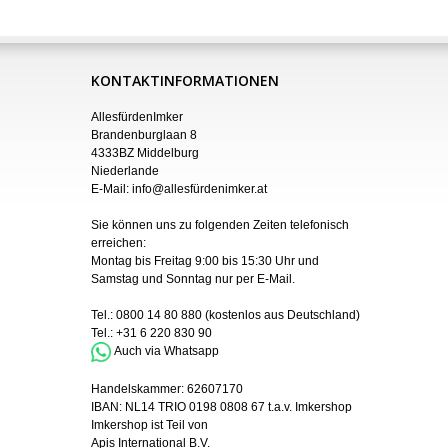
KONTAKTINFORMATIONEN
AllesfürdenImker
Brandenburglaan 8
4333BZ Middelburg
Niederlande
E-Mail:
info@allesfürdenimker.at
Sie können uns zu folgenden Zeiten telefonisch
erreichen:
Montag bis Freitag 9:00 bis 15:30 Uhr und
Samstag und Sonntag nur
per
E-Mail
.
Tel.:
0800 14 80 880
(kostenlos aus Deutschland)
Tel.:
+31 6 220 830 90
Auch via Whatsapp
Handelskammer:
62607170
IBAN:
NL14 TRIO 0198 0808 67 t.a.v. Imkershop
Imkershop ist Teil von
Apis International B.V.