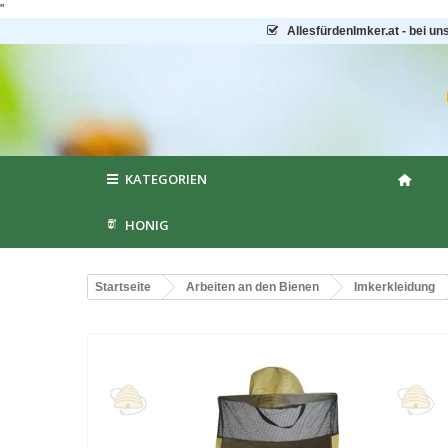
"
AllesfürdenImker.at - bei un
KATEGORIEN
HONIG
Startseite
Arbeiten an den Bienen
Imkerkleidung