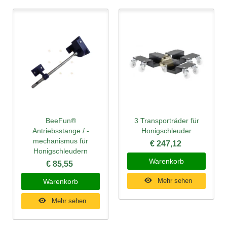
BeeFun®
3 Transporträder für
Antriebsstange / -
Honigschleuder
mechanismus für
€ 247,12
Honigschleudern
Warenkorb
€ 85,55
Mehr sehen
Warenkorb
Mehr sehen