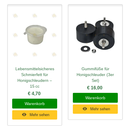
Lebensmittelsicheres
Gummifüße für
Schmierfett für
Honigschleuder (3er
Honigschleudern –
Set)
15 cc
€ 16,00
€ 4,70
Warenkorb
Warenkorb
Mehr sehen
Mehr sehen