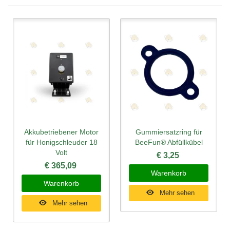
Akkubetriebener Motor
Gummiersatzring für
für Honigschleuder 18
BeeFun® Abfüllkübel
Volt
€ 3,25
€ 365,09
Warenkorb
Warenkorb
Mehr sehen
Mehr sehen