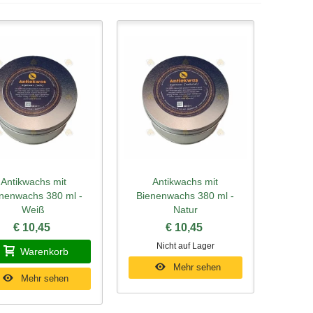
Antikwachs mit
Antikwachs mit
hnellansicht
Schnellansicht
nenwachs 380 ml -
Bienenwachs 380 ml -
Weiß
Natur
€ 10,45
€ 10,45
Nicht auf Lager
Warenkorb
Mehr sehen
Mehr sehen