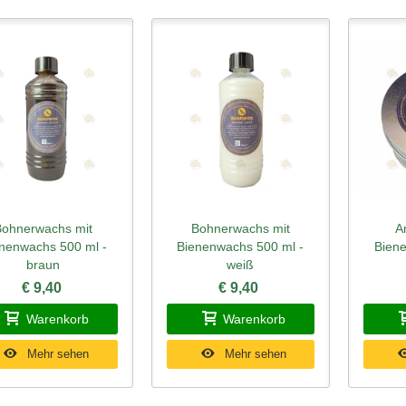
Bohnerwachs mit
Bohnerwachs mit
A
hnellansicht
Schnellansicht
Schn
nenwachs 500 ml -
Bienenwachs 500 ml -
Biene
braun
weiß
€ 9,40
€ 9,40
Warenkorb
Warenkorb
Mehr sehen
Mehr sehen