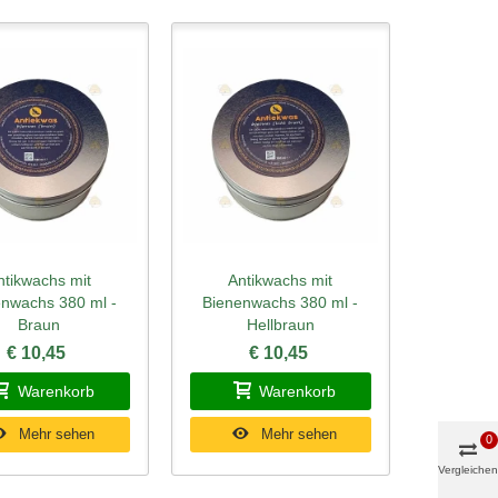
ntikwachs mit
Antikwachs mit
ellansicht
Schnellansicht
nwachs 380 ml -
Bienenwachs 380 ml -
Braun
Hellbraun
€ 10,45
€ 10,45
Warenkorb
Warenkorb
Mehr sehen
Mehr sehen
0
Vergleichen