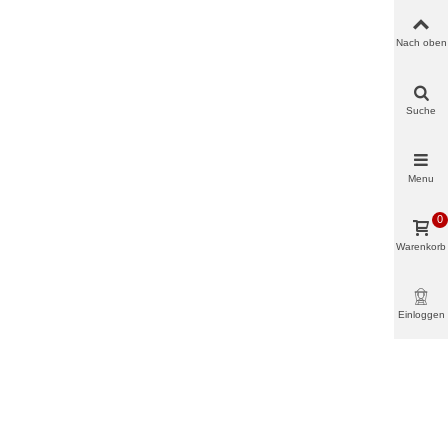
Nach oben
Suche
Menu
0
Warenkorb
Einloggen
& mehr