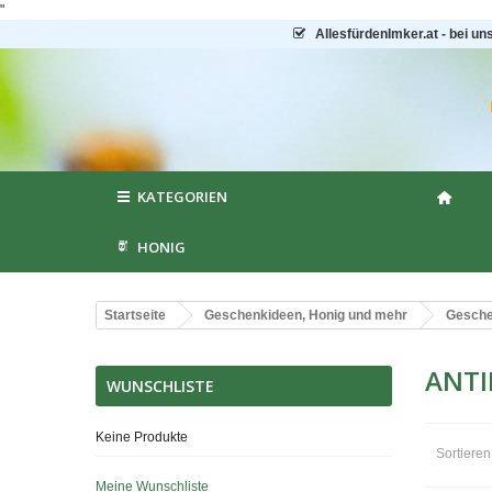
"
AllesfürdenImker.at - bei un
KATEGORIEN
HONIG
Startseite
Geschenkideen, Honig und mehr
Gesche
ANTI
WUNSCHLISTE
Keine Produkte
Sortiere
Meine Wunschliste