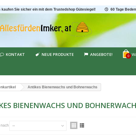
s kaufen Sie sicher ein mit dem Trustedshop Gütesiegel!
60 Tage Beden
KONTAKT
NEUE PRODUKTE
ANGEBOTE!
Wa
0
nkartikel
Antikes Bienenwachs und Bohnerwachs
KES BIENENWACHS UND BOHNERWAC
n nach
--