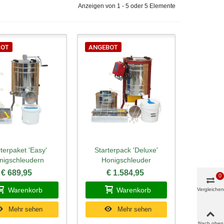
Anzeigen von 1 - 5 oder 5 Elemente
BOT
ANGEBOT
rterpaket 'Easy'
Starterpack 'Deluxe'
ellansicht
Schnellansicht
nigschleudern
Honigschleuder
€ 689,95
€ 1.584,95
0
Warenkorb
Warenkorb
Vergleichen
Mehr sehen
Mehr sehen
Nach oben