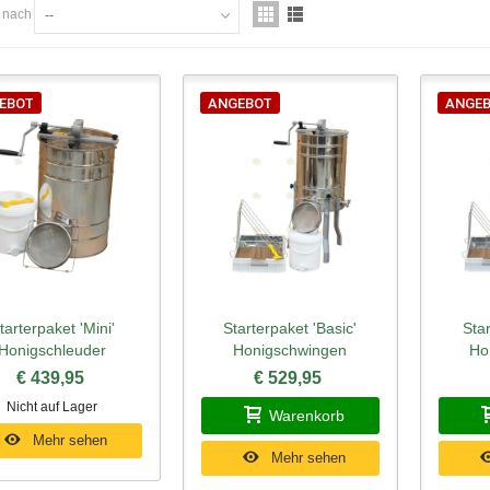
n nach
--
EBOT
ANGEBOT
ANGE
tarterpaket 'Mini'
Starterpaket 'Basic'
Sta
hnellansicht
Schnellansicht
Schn
Honigschleuder
Honigschwingen
Ho
€ 439,95
€ 529,95
Nicht auf Lager
Warenkorb
Mehr sehen
Mehr sehen