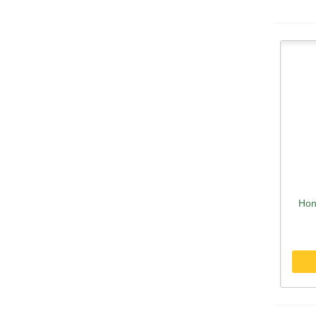
Hon
Sc