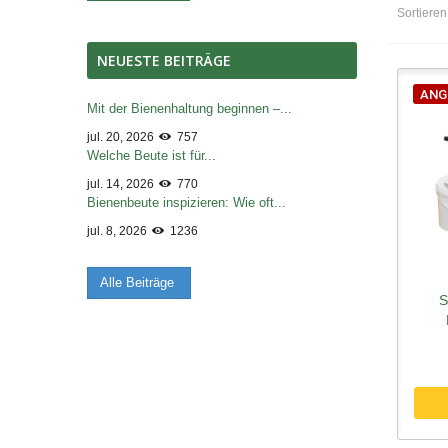
Sortiere
NEUESTE BEITRÄGE
ANG
Mit der Bienenhaltung beginnen –...
jul. 20, 2026
757
Welche Beute ist für...
jul. 14, 2026
770
Bienenbeute inspizieren: Wie oft...
jul. 8, 2026
1236
Alle Beiträge
S
Sc