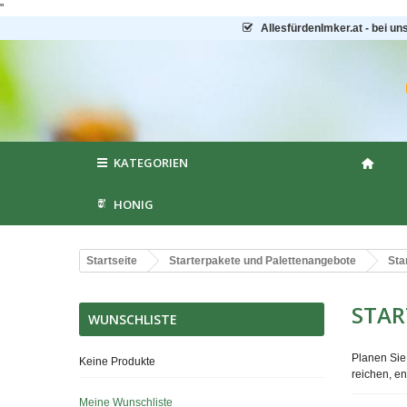
"
AllesfürdenImker.at - bei un
KATEGORIEN
HONIG
Startseite
Starterpakete und Palettenangebote
Sta
STAR
WUNSCHLISTE
Planen Sie,
Keine Produkte
reichen, e
Meine Wunschliste