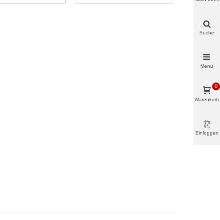
Suche
Menu
0
Warenkorb
Einloggen
& mehr