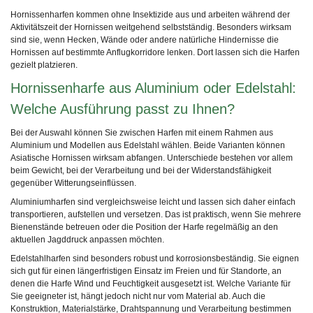
Hornissenharfen kommen ohne Insektizide aus und arbeiten während der
Aktivitätszeit der Hornissen weitgehend selbstständig. Besonders wirksam
sind sie, wenn Hecken, Wände oder andere natürliche Hindernisse die
Hornissen auf bestimmte Anflugkorridore lenken. Dort lassen sich die Harfen
gezielt platzieren.
Hornissenharfe aus Aluminium oder Edelstahl:
Welche Ausführung passt zu Ihnen?
Bei der Auswahl können Sie zwischen Harfen mit einem Rahmen aus
Aluminium und Modellen aus Edelstahl wählen. Beide Varianten können
Asiatische Hornissen wirksam abfangen. Unterschiede bestehen vor allem
beim Gewicht, bei der Verarbeitung und bei der Widerstandsfähigkeit
gegenüber Witterungseinflüssen.
Aluminiumharfen sind vergleichsweise leicht und lassen sich daher einfach
transportieren, aufstellen und versetzen. Das ist praktisch, wenn Sie mehrere
Bienenstände betreuen oder die Position der Harfe regelmäßig an den
aktuellen Jagddruck anpassen möchten.
Edelstahlharfen sind besonders robust und korrosionsbeständig. Sie eignen
sich gut für einen längerfristigen Einsatz im Freien und für Standorte, an
denen die Harfe Wind und Feuchtigkeit ausgesetzt ist. Welche Variante für
Sie geeigneter ist, hängt jedoch nicht nur vom Material ab. Auch die
Konstruktion, Materialstärke, Drahtspannung und Verarbeitung bestimmen