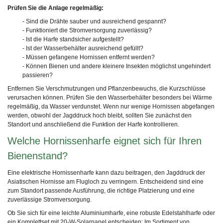
Prüfen Sie die Anlage regelmäßig:
- Sind die Drähte sauber und ausreichend gespannt?
- Funktioniert die Stromversorgung zuverlässig?
- Ist die Harfe standsicher aufgestellt?
- Ist der Wasserbehälter ausreichend gefüllt?
- Müssen gefangene Hornissen entfernt werden?
- Können Bienen und andere kleinere Insekten möglichst ungehindert
passieren?
Entfernen Sie Verschmutzungen und Pflanzenbewuchs, die Kurzschlüsse
verursachen können. Prüfen Sie den Wasserbehälter besonders bei Wärme
regelmäßig, da Wasser verdunstet. Wenn nur wenige Hornissen abgefangen
werden, obwohl der Jagddruck hoch bleibt, sollten Sie zunächst den
Standort und anschließend die Funktion der Harfe kontrollieren.
Welche Hornissenharfe eignet sich für Ihren
Bienenstand?
Eine elektrische Hornissenharfe kann dazu beitragen, den Jagddruck der
Asiatischen Hornisse am Flugloch zu verringern. Entscheidend sind eine
zum Standort passende Ausführung, die richtige Platzierung und eine
zuverlässige Stromversorgung.
Ob Sie sich für eine leichte Aluminiumharfe, eine robuste Edelstahlharfe oder
ein Komplettset mit 20-W-Solarpanel entscheiden: Im Sortiment von