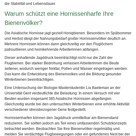
die Stabilität und Lebensdauer.
Warum schützt eine Hornissenharfe Ihre
Bienenvölker?
Die Asiatische Hornisse jagt gezielt Honigbienen. Besonders im Spätsommer
und Herbst steigt der Nahrungsbedarf großer Hornissenvölker deutlich an.
Mehrere Hornissen können dann gleichzeitig vor den Fluglöchern
patrouillieren und heimkehrende Arbeiterinnen abfangen.
Dieser anhaltende Jagddruck beeinträchtigt nicht nur die Zahl der
Flugbienen. Bei starker Bedrohung verlassen Arbeiterinnen die Beute
seltener, wodurch weniger Nektar, Pollen und Wasser eingetragen werden.
Das kann die Entwicklung des Bienenvolkes und die Bildung gesunder
Winterbienen beeinträchtigen.
Eine Untersuchung der Biologie-Masterstudentin Lia Baeteman an der
Universität Gent verdeutlichte die Belastung: In einem Versuch mit vier
Beuten wurden insgesamt 385 Asiatische Hornissen abgefangen.
Gleichzeitig wurde bei den untersuchten Winterbienen eine erhöhte Aktivität
verschiedener stressbezogener Gene festgestellt.
Hornissenharfen können den Jagddruck unmittelbar am Bienenstand
reduzieren. Sie sollten jedoch als Teil eines umfassenden Schutzkonzepts
betrachtet werden. Beobachten Sie Ihre Bienenvölker regelmäßig und
melden Sie verdächtige Flugbewegungen oder ein gefundenes Nest bei der