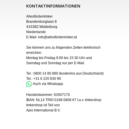
KONTAKTINFORMATIONEN
AllesfürdenImker
Brandenburglaan 8
4333BZ Middelburg
Niederlande
E-Mail:
info@allesfürdenimker.at
Sie können uns zu folgenden Zeiten telefonisch
erreichen:
Montag bis Freitag 9:00 bis 15:30 Uhr und
Samstag und Sonntag nur
per
E-Mail
.
Tel.:
0800 14 80 880
(kostenlos aus Deutschland)
Tel.:
+31 6 220 830 90
Auch via Whatsapp
Handelskammer:
62607170
IBAN:
NL14 TRIO 0198 0808 67 t.a.v. Imkershop
Imkershop ist Teil von
Apis International B.V.