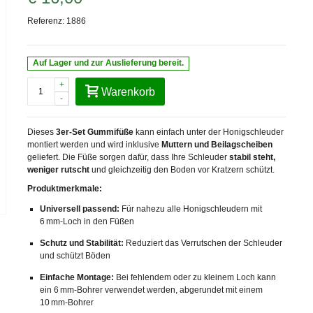
Referenz:
1886
Auf Lager und zur Auslieferung bereit.
+
Warenkorb
-
Dieses
3er-Set Gummifüße
kann einfach unter der Honigschleuder
montiert werden und wird inklusive
Muttern und Beilagscheiben
geliefert. Die Füße sorgen dafür, dass Ihre Schleuder
stabil steht,
weniger rutscht
und gleichzeitig den Boden vor Kratzern schützt.
Produktmerkmale:
Universell passend:
Für nahezu alle Honigschleudern mit
6 mm-Loch in den Füßen
Schutz und Stabilität:
Reduziert das Verrutschen der Schleuder
und schützt Böden
Einfache Montage:
Bei fehlendem oder zu kleinem Loch kann
ein 6 mm-Bohrer verwendet werden, abgerundet mit einem
10 mm-Bohrer