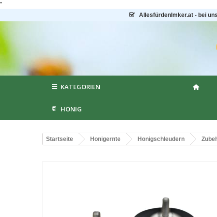
"
AllesfürdenImker.at - bei un
KATEGORIEN
HONIG
Startseite
Honigernte
Honigschleudern
Zubeh