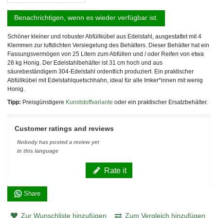
Benachrichtigen, wenn es wieder verfügbar ist.
Schöner kleiner und robuster Abfüllkübel aus Edelstahl, ausgestattet mit 4
Klemmen zur luftdichten Versiegelung des Behälters. Dieser Behälter hat ein
Fassungsvermögen von 25 Litern zum Abfüllen und / oder Reifen von etwa
28 kg Honig. Der Edelstahlbehälter ist 31 cm hoch und aus
säurebeständigem 304-Edelstahl ordentlich produziert. Ein praktischer
Abfüllkübel mit Edelstahlquetschhahn, ideal für alle Imker*innen mit wenig
Honig.
Tipp:
Preisgünstigere
Kunststoffvariante
oder ein praktischer Ersatzbehälter.
Customer ratings and reviews
Nobody has posted a review yet
in this language
Rate it
Share
Zur Wunschliste hinzufügen
Zum Vergleich hinzufügen