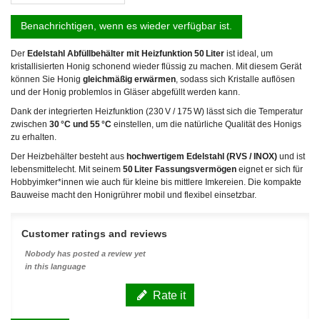
Benachrichtigen, wenn es wieder verfügbar ist.
Der
Edelstahl Abfüllbehälter mit Heizfunktion 50 Liter
ist ideal, um
kristallisierten Honig schonend wieder flüssig zu machen. Mit diesem Gerät
können Sie Honig
gleichmäßig erwärmen
, sodass sich Kristalle auflösen
und der Honig problemlos in Gläser abgefüllt werden kann.
Dank der integrierten Heizfunktion (230 V / 175 W) lässt sich die Temperatur
zwischen
30 °C und 55 °C
einstellen, um die natürliche Qualität des Honigs
zu erhalten.
Der Heizbehälter besteht aus
hochwertigem Edelstahl (RVS / INOX)
und ist
lebensmittelecht. Mit seinem
50 Liter Fassungsvermögen
eignet er sich für
Hobbyimker*innen wie auch für kleine bis mittlere Imkereien. Die kompakte
Bauweise macht den Honigrührer mobil und flexibel einsetzbar.
Customer ratings and reviews
Nobody has posted a review yet
in this language
Rate it