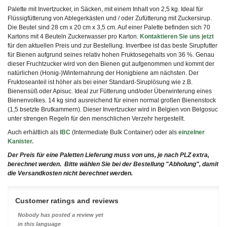
Palette mit Invertzucker, in Säcken, mit einem Inhalt von 2,5 kg. Ideal für
Flüssigfütterung von Ablegerkästen und / oder Zufütterung mit Zuckersirup.
Die Beutel sind 28 cm x 20 cm x 3,5 cm
.
Auf einer Palette befinden sich 70
Kartons mit 4 Beuteln Zuckerwasser pro Karton.
Kontaktieren Sie uns jetzt
für den aktuellen Preis und zur Bestellung. Invertbee ist das beste Sirupfutter
für Bienen aufgrund seines relativ hohen Fruktosegehalts von 36 %. Genau
dieser Fruchtzucker wird von den Bienen gut aufgenommen und kommt der
natürlichen (Honig-)Winternahrung der Honigbiene am nächsten. Der
Fruktoseanteil ist höher als bei einer Standard-Siruplösung wie z.B.
Bienensüß oder Apisuc. Ideal zur Fütterung und/oder Überwinterung eines
Bienenvolkes. 14 kg sind ausreichend für einen normal großen Bienenstock
(1,5 bsetzte Brutkammern). Dieser Invertzucker wird in Belgien von Belgosuc
unter strengen Regeln für den menschlichen Verzehr hergestellt.
Auch erhältlich als
IBC
(
Intermediate Bulk Container) oder als
einzelner
Kanister.
Der Preis für eine Paletten Lieferung muss von uns, je nach PLZ extra,
berechnet werden. Bitte wählen Sie bei der Bestellung "Abholung", damit
die Versandkosten nicht berechnet werden.
Customer ratings and reviews
Nobody has posted a review yet
in this language