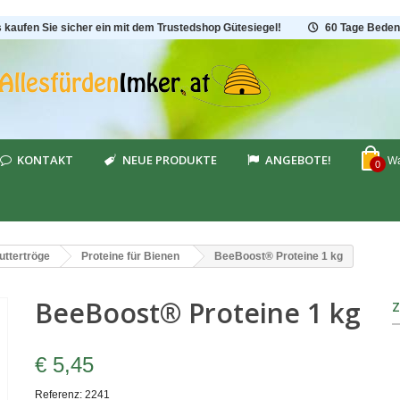
s kaufen Sie sicher ein mit dem Trustedshop Gütesiegel!
60 Tage Beden
KONTAKT
NEUE PRODUKTE
ANGEBOTE!
Wa
0
uttertröge
Proteine für Bienen
BeeBoost® Proteine 1 kg
BeeBoost® Proteine 1 kg
€ 5,45
Referenz:
2241