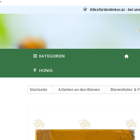
"
AllesfürdenImker.at - bei un
KATEGORIEN
HONIG
Startseite
Arbeiten an den Bienen
Bienenfutter & F