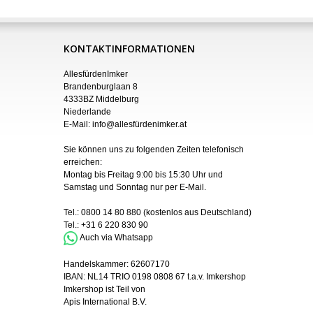
KONTAKTINFORMATIONEN
AllesfürdenImker
Brandenburglaan 8
4333BZ Middelburg
Niederlande
E-Mail:
info@allesfürdenimker.at
Sie können uns zu folgenden Zeiten telefonisch
erreichen:
Montag bis Freitag 9:00 bis 15:30 Uhr und
Samstag und Sonntag nur
per
E-Mail
.
Tel.:
0800 14 80 880
(kostenlos aus Deutschland)
Tel.:
+31 6 220 830 90
Auch via Whatsapp
Handelskammer:
62607170
IBAN:
NL14 TRIO 0198 0808 67 t.a.v. Imkershop
Imkershop ist Teil von
Apis International B.V.