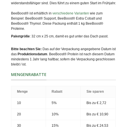
widerstandsfähiger sind. Dies führt zu einem guten Start im Frühjahr.
BeeBoost® ist erhältlich in
verschiedene Varianten
wie zum
Beispiel: BeeBoost® Support, BeeBoost® Extra Cobalt und
BeeBoost® Thymol. Diese Packung enthält 1 kg BeeBoost®
Proteine.
Paketgröße
: 32 cm x 25 cm, damit es gut unter das Dach passt.
Bitte beachten Sie:
Das auf der Verpackung angegebene Datum ist
das
Produktionsdatum
. BeeBoost® Protein ist nach diesem Datum
mindestens 1 Jahr lang haltbar, sofern die Verpackung geschlossen
bleibt / ist.
MENGENRABATTE
Menge
Rabatt
Sie sparen
10
5%
Bis zu
€ 2,72
20
10%
Bis zu
€ 10,90
30
15%
Bis zu
€ 24,53