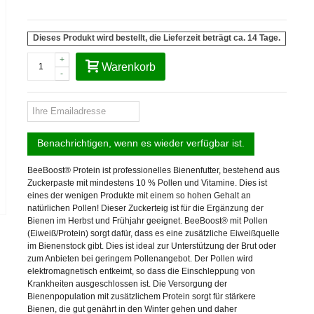
Dieses Produkt wird bestellt, die Lieferzeit beträgt ca. 14 Tage.
+
Warenkorb
-
Benachrichtigen, wenn es wieder verfügbar ist.
BeeBoost® Protein ist professionelles Bienenfutter, bestehend aus
Zuckerpaste mit mindestens 10 % Pollen und Vitamine. Dies ist
eines der wenigen Produkte mit einem so hohen Gehalt an
natürlichen Pollen! Dieser Zuckerteig ist für die Ergänzung der
Bienen im Herbst und Frühjahr geeignet. BeeBoost® mit Pollen
(Eiweiß/Protein) sorgt dafür, dass es eine zusätzliche Eiweißquelle
im Bienenstock gibt. Dies ist ideal zur Unterstützung der Brut oder
zum Anbieten bei geringem Pollenangebot. Der Pollen wird
elektromagnetisch entkeimt, so dass die Einschleppung von
Krankheiten ausgeschlossen ist. Die Versorgung der
Bienenpopulation mit zusätzlichem Protein sorgt für stärkere
Bienen, die gut genährt in den Winter gehen und daher