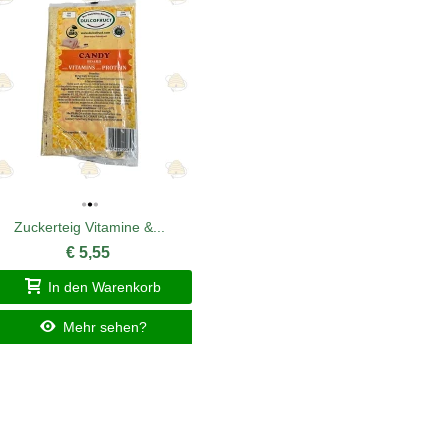
Zuckerteig Vitamine &...
VitaFee
€ 5,55
In den Warenkorb
I
Mehr sehen?