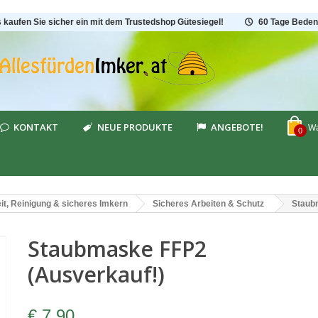
s kaufen Sie sicher ein mit dem Trustedshop Gütesiegel!
60 Tage Beden
KONTAKT
NEUE PRODUKTE
ANGEBOTE!
Wa
0
t, Reinigung & sicheres Imkern
Sicheres Arbeiten & Schutz
Staub
Staubmaske FFP2
(Ausverkauf!)
€ 7,90