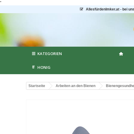
"
AllesfürdenImker.at - bei un
KATEGORIEN
HONIG
Startseite
Arbeiten an den Bienen
Bienengesundhei