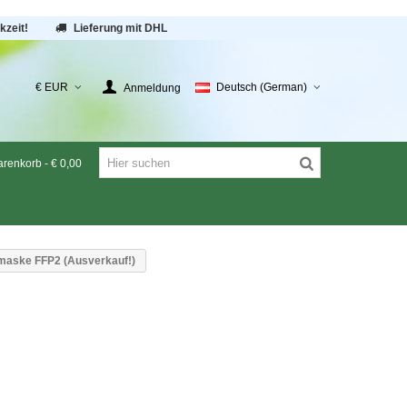
kzeit!
Lieferung mit DHL
€ EUR
Deutsch (German)
Anmeldung
renkorb
-
€ 0,00
maske FFP2 (Ausverkauf!)