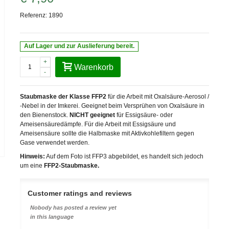
Referenz:
1890
Auf Lager und zur Auslieferung bereit.
+
Warenkorb
-
Staubmaske der Klasse FFP2
für die Arbeit mit Oxalsäure-Aerosol /
-Nebel in der Imkerei. Geeignet beim Versprühen von Oxalsäure in
den Bienenstock.
NICHT geeignet
für Essigsäure- oder
Ameisensäuredämpfe. Für die Arbeit mit Essigsäure und
Ameisensäure sollte die Halbmaske mit Aktivkohlefiltern gegen
Gase verwendet werden.
Hinweis:
Auf dem Foto ist FFP3 abgebildet, es handelt sich jedoch
um eine
FFP2-Staubmaske.
Customer ratings and reviews
Nobody has posted a review yet
in this language