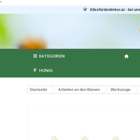
"
AllesfürdenImker.at - bei un
KATEGORIEN
HONIG
Startseite
Arbeiten an den Bienen
Werkzeuge