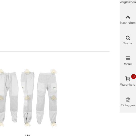
Vergleichen
Nach oben
Suche
Menu
0
Warenkorb
Einloggen
& mehr