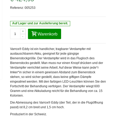
Referenz:
005253
Auf Lager und zur Auslieferung bereit.
+
Warenkorb
-
Varrox® Eddy ist ein handlicher, tragbarer Verdampfer mit
austauschbarem Akku, geeignet für jede gängige
Bienenstockgröße. Der Verdampfer wird in das Flugloch des
Bienenstocks gestellt. Man muss nur einen Knopf drücken und der
Verdampfer verrichtet seine Arbeit. Auf diese Weise kann jede*r
Imker*in sicher in einem gewissen Abstand zum Bienenstock
stehen, so wird sicher gestellt, dass keine giftigen Dämpfe
eingeatmet werden. Mit den farbigen LED-Leuchten können Sie den
Fortschritt der Behandlung verfolgen. Der Verdampfer wiegt 600
Gramm und eine Akkuladung reicht für die Behandlung von ca. 15
Kolonien.
Die Abmessung des Varrox® Eddy (der Teil, der in die Flugöffnung
passt) ist 8,2 cm breit und 1,5 cm hoch.
Produziert in der Schweiz.