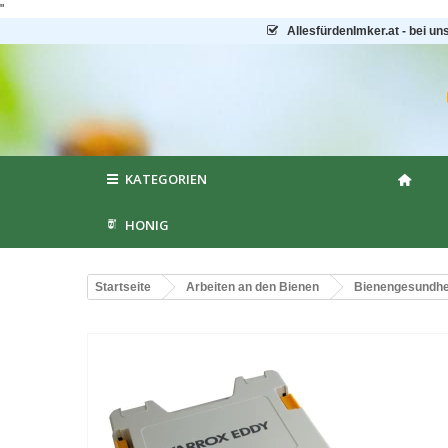
"
AllesfürdenImker.at - bei un
KATEGORIEN
HONIG
Startseite
Arbeiten an den Bienen
Bienengesundhei