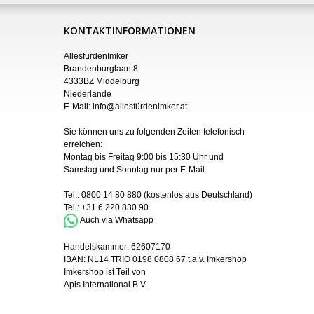
KONTAKTINFORMATIONEN
AllesfürdenImker
Brandenburglaan 8
4333BZ Middelburg
Niederlande
E-Mail:
info@allesfürdenimker.at
Sie können uns zu folgenden Zeiten telefonisch
erreichen:
Montag bis Freitag 9:00 bis 15:30 Uhr und
Samstag und Sonntag nur
per
E-Mail
.
Tel.:
0800 14 80 880
(kostenlos aus Deutschland)
Tel.:
+31 6 220 830 90
Auch via Whatsapp
Handelskammer:
62607170
IBAN:
NL14 TRIO 0198 0808 67 t.a.v. Imkershop
Imkershop ist Teil von
Apis International B.V.