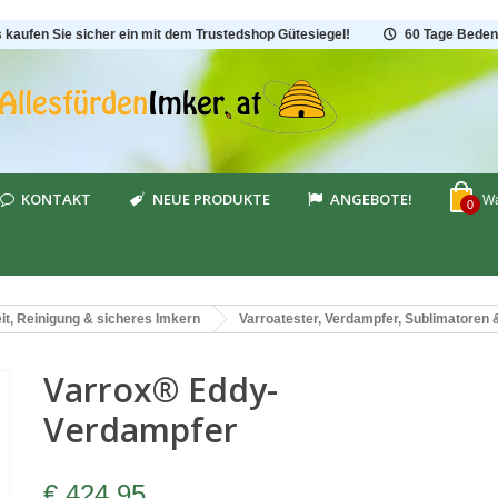
s kaufen Sie sicher ein mit dem Trustedshop Gütesiegel!
60 Tage Beden
KONTAKT
NEUE PRODUKTE
ANGEBOTE!
Wa
0
t, Reinigung & sicheres Imkern
Varroatester, Verdampfer, Sublimatoren
Varrox® Eddy-
Verdampfer
€ 424,95