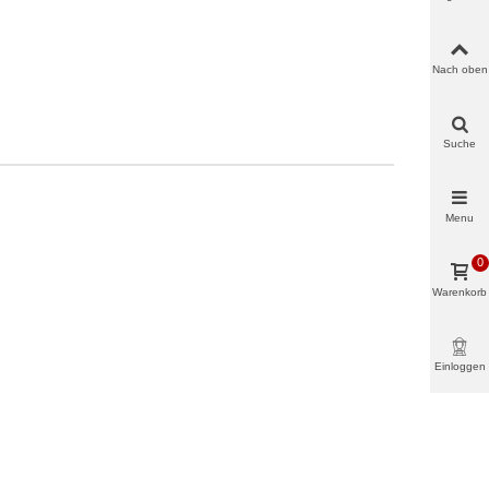
Nach oben
Suche
Menu
0
Warenkorb
Einloggen
& mehr