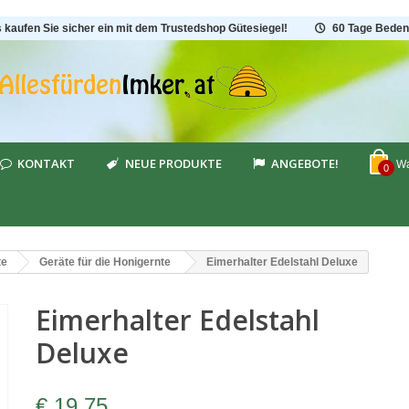
s kaufen Sie sicher ein mit dem Trustedshop Gütesiegel!
60 Tage Beden
KONTAKT
NEUE PRODUKTE
ANGEBOTE!
Wa
0
te
Geräte für die Honigernte
Eimerhalter Edelstahl Deluxe
Eimerhalter Edelstahl
Deluxe
€ 19,75