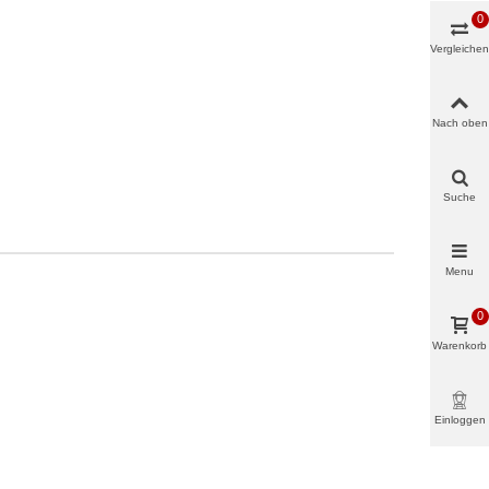
0
Vergleichen
Nach oben
Suche
Menu
0
Warenkorb
Einloggen
& mehr