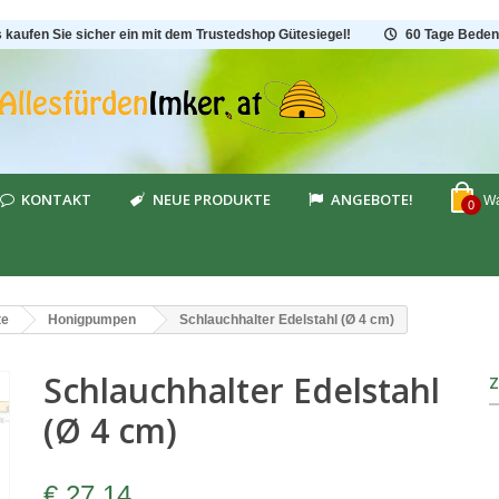
s kaufen Sie sicher ein mit dem Trustedshop Gütesiegel!
60 Tage Beden
KONTAKT
NEUE PRODUKTE
ANGEBOTE!
Wa
0
te
Honigpumpen
Schlauchhalter Edelstahl (Ø 4 cm)
Schlauchhalter Edelstahl
(Ø 4 cm)
€ 27,14