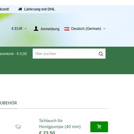
kzeit!
Lieferung mit DHL
€ EUR
Deutsch (German)
Anmeldung
renkorb
-
€ 0,00
ZUBEHÖR
Schlauch für
Honigpumpe (40 mm)
€ 23,50