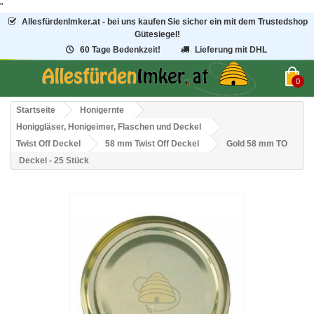
"
AllesfürdenImker.at - bei uns kaufen Sie sicher ein mit dem Trustedshop
Gütesiegel!
60 Tage Bedenkzeit!
Lieferung mit DHL
0
Startseite
Honigernte
Honiggläser, Honigeimer, Flaschen und Deckel
Twist Off Deckel
58 mm Twist Off Deckel
Gold 58 mm TO
Deckel - 25 Stück