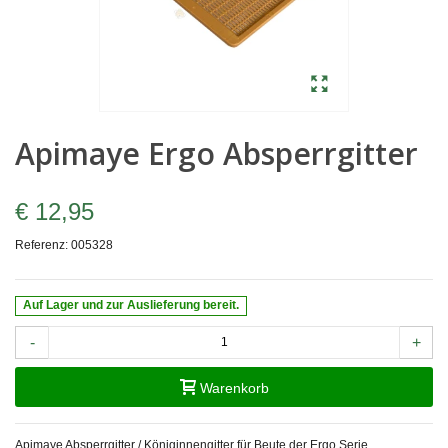
Apimaye Ergo Absperrgitter
€ 12,95
Referenz:
005328
Auf Lager und zur Auslieferung bereit.
-
+
Warenkorb
Apimaye Absperrgitter / Königinnengitter für Beute der Ergo Serie.