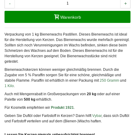
-
+
Warenkorb
Verpackung von 1 kg Bienenwachs Pastillen. Dieses Bienenwachs ist ideal
für die Herstellung von Kerzen. Das Bienenwachs wurde mehrfach gereinigt.
Sollten sich noch Verunreinigungen im Wachs befinden, sinken diese beim
Schmelzen des Wachses auf den Boden. Dieses Bienenwachs ist für die
Herstellung von Kerzen geeignet. Die Bienenwachsstücke sind nicht
getestet.
Bienenwachskerzen können weniger gleichmäßig brennen. Durch die
Zugabe von 5 % Paraffin sorgen Sie für eine schöne, gleichmäßige und
stabile Flamme. Paraffin ist erhältlich in einer Packung mit
250 Gramm
und
1 Kilo
.
Auch mit Mengenrabatt in Großverpackungen von
20 kg
oder auf einer
Palette von
500 kg
erhältlich.
Für Kosmetik empfehlen wir
Produkt 1921
.
Geben Sie Duftöl oder Farbstoff in Kerzen? Dann hilft
Vybar
, dass sich Duftöl
und Farbstoff verteilen und auf dem (Bienen-)Wachs haften.
Lassen Sie Kerzen niemals unbeaufsichtigt brennen!