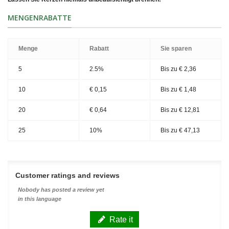
MENGENRABATTE
Menge
Rabatt
Sie sparen
5
2.5%
Bis zu
€ 2,36
10
€ 0,15
Bis zu
€ 1,48
20
€ 0,64
Bis zu
€ 12,81
25
10%
Bis zu
€ 47,13
Customer ratings and reviews
Nobody has posted a review yet
in this language
Rate it