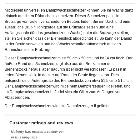
Mit diesem universellen Dampfwachsschmelzer können Sie Ihr Wachs ganz
einfach aus Ihren Rähmchen schmelzen. Dieser Schmelzer passt in
Brutzarge von vielen verschiedenen Beuten. Indem Sie ein Dach und eine
zusätzliche Brut- / Honigzarge auf die Brutzarge setzen und eine
Auffangschale (für das geschmolzene Wachs) unter die Brutzarge stellen,
stellen Sie sicher, dass der Bienenstock abgedichtet ist. So kann der Dampf
in der Beute verweilen und das Wachs schmilzt automatisch aus den
Rähmchen in der Brutzarge.
Dieser Dampfwachsschmelzer misst 50 cm x 50 cm und ist 14 cm hoch. Der
äußere Rand des Schmelzers ragt also aus der Brutkammer des
Bienenstocks heraus, aber dadurch ist er dicht verschlossen. Er passt in
jeden Bienenstock, in dem er auf Rand der Beute liegen kann. Dies
entspricht einer Außengröße des Bienenstocks von etwa 51,5 cm x 51,5 cm.
Der Dampfwachsschmelzer wird mit einem Dampferzeuger II geliefert, und
im Dampfwachsschmelzer befindet sich ein Gitter zum Auffangen von
Ablagerungen.
Der Dampfwachsschmelzer wird mit Dampferzeuger II geliefert.
Customer ratings and reviews
Nobody has posted a review yet
in this language