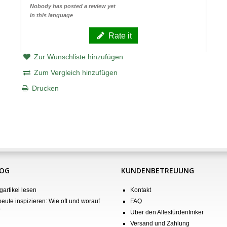
Nobody has posted a review yet
in this language
Rate it
Zur Wunschliste hinzufügen
Zum Vergleich hinzufügen
Drucken
LOG
KUNDENBETREUUNG
gartikel lesen
Kontakt
eute inspizieren: Wie oft und worauf
FAQ
?
Über den AllesfürdenImker
Versand und Zahlung