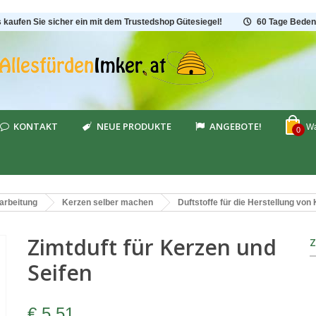
s kaufen Sie sicher ein mit dem Trustedshop Gütesiegel!
60 Tage Beden
KONTAKT
NEUE PRODUKTE
ANGEBOTE!
Wa
0
arbeitung
Kerzen selber machen
Duftstoffe für die Herstellung von
Zimtduft für Kerzen und
Seifen
€ 5,51