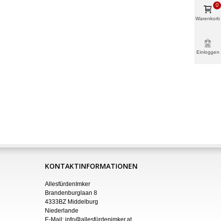
0
Warenkorb
Einloggen
& mehr
KONTAKTINFORMATIONEN
AllesfürdenImker
Brandenburglaan 8
4333BZ Middelburg
Niederlande
E-Mail:
info@allesfürdenimker.at