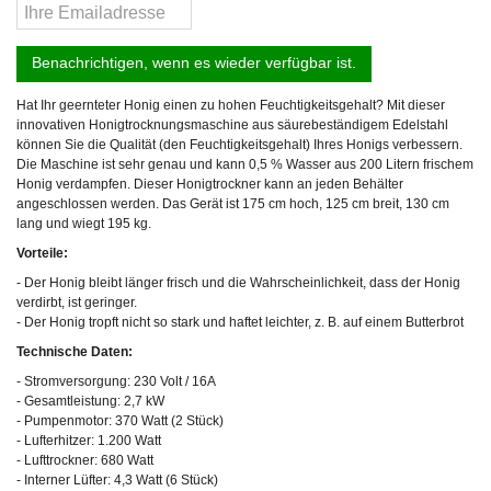
Benachrichtigen, wenn es wieder verfügbar ist.
Hat Ihr geernteter Honig einen zu hohen Feuchtigkeitsgehalt? Mit dieser
innovativen Honigtrocknungsmaschine aus säurebeständigem Edelstahl
können Sie die Qualität (den Feuchtigkeitsgehalt) Ihres Honigs verbessern.
Die Maschine ist sehr genau und kann 0,5 % Wasser aus 200 Litern frischem
Honig verdampfen. Dieser Honigtrockner kann an jeden Behälter
angeschlossen werden. Das Gerät ist 175 cm hoch, 125 cm breit, 130 cm
lang und wiegt 195 kg.
Vorteile:
- Der Honig bleibt länger frisch und die Wahrscheinlichkeit, dass der Honig
verdirbt, ist geringer.
- Der Honig tropft nicht so stark und haftet leichter, z. B. auf einem Butterbrot
Technische Daten:
- Stromversorgung: 230 Volt / 16A
- Gesamtleistung: 2,7 kW
- Pumpenmotor: 370 Watt (2 Stück)
- Lufterhitzer: 1.200 Watt
- Lufttrockner: 680 Watt
- Interner Lüfter: 4,3 Watt (6 Stück)