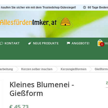
s kaufen Sie sicher ein mit dem Trustedshop Gütesiegel!
60 Tage Beden
KONTAKT
NEUE PRODUKTE
ANGEBOTE!
Wa
0
arbeitung
Kerzen selber machen
Kerzengießformen
Gießform
Kleines Blumenei -
Gießform
€ 45,73