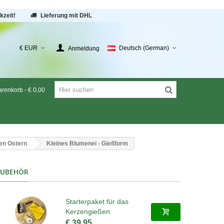
kzeit!
Lieferung mit DHL
€ EUR
Deutsch (German)
Anmeldung
renkorb
-
€ 0,00
en Ostern
Kleines Blumenei - Gießform
ZUBEHÖR
Starterpaket für das
Kerzengießen
€ 39,95