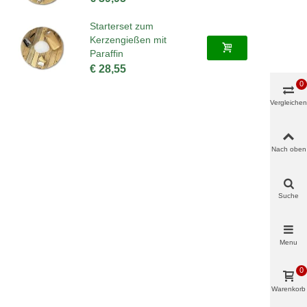
Starterset zum
Kerzengießen mit
Paraffin
€ 28,55
0
Vergleichen
Nach oben
Suche
Menu
0
Warenkorb