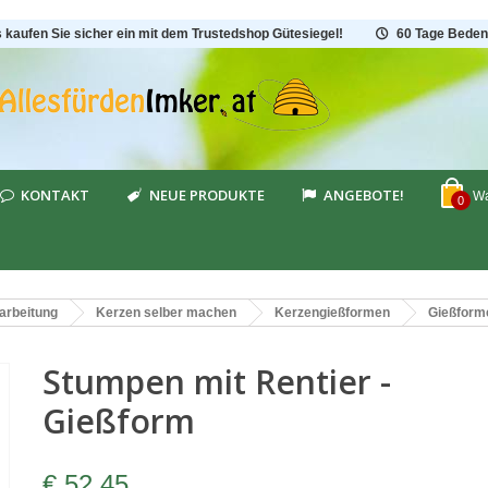
s kaufen Sie sicher ein mit dem Trustedshop Gütesiegel!
60 Tage Beden
KONTAKT
NEUE PRODUKTE
ANGEBOTE!
Wa
0
arbeitung
Kerzen selber machen
Kerzengießformen
Gießform
Stumpen mit Rentier -
Gießform
€ 52,45