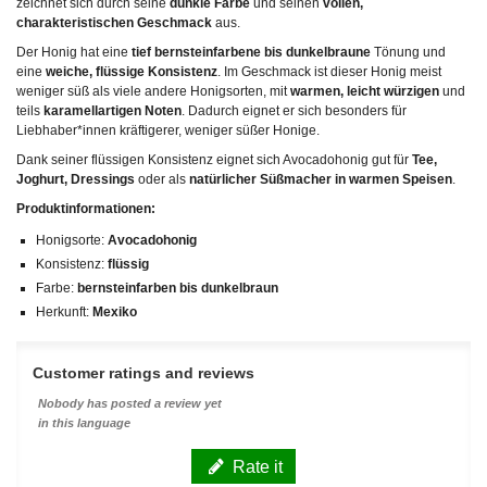
zeichnet sich durch seine
dunkle Farbe
und seinen
vollen,
charakteristischen Geschmack
aus.
Der Honig hat eine
tief bernsteinfarbene bis dunkelbraune
Tönung und
eine
weiche, flüssige Konsistenz
. Im Geschmack ist dieser Honig meist
weniger süß als viele andere Honigsorten, mit
warmen, leicht würzigen
und
teils
karamellartigen Noten
. Dadurch eignet er sich besonders für
Liebhaber*innen kräftigerer, weniger süßer Honige.
Dank seiner flüssigen Konsistenz eignet sich Avocadohonig gut für
Tee,
Joghurt, Dressings
oder als
natürlicher Süßmacher in warmen Speisen
.
Produktinformationen:
Honigsorte:
Avocadohonig
Konsistenz:
flüssig
Farbe:
bernsteinfarben bis dunkelbraun
Herkunft:
Mexiko
Customer ratings and reviews
Nobody has posted a review yet
in this language
Rate it