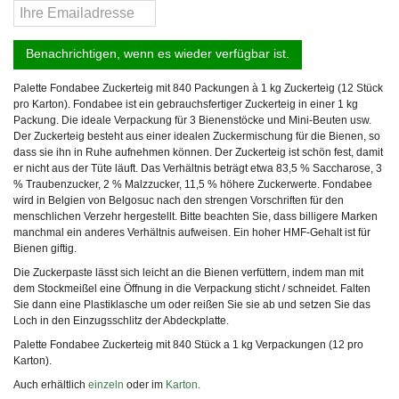
Benachrichtigen, wenn es wieder verfügbar ist.
Palette Fondabee Zuckerteig mit 840 Packungen à 1 kg Zuckerteig (12 Stück
pro Karton). Fondabee ist ein gebrauchsfertiger Zuckerteig in einer 1 kg
Packung. Die ideale Verpackung für 3 Bienenstöcke und Mini-Beuten usw.
Der Zuckerteig besteht aus einer idealen Zuckermischung für die Bienen, so
dass sie ihn in Ruhe aufnehmen können. Der Zuckerteig ist schön fest, damit
er nicht aus der Tüte läuft. Das Verhältnis beträgt etwa 83,5 % Saccharose, 3
% Traubenzucker, 2 % Malzzucker, 11,5 % höhere Zuckerwerte. Fondabee
wird in Belgien von Belgosuc nach den strengen Vorschriften für den
menschlichen Verzehr hergestellt. Bitte beachten Sie, dass billigere Marken
manchmal ein anderes Verhältnis aufweisen. Ein hoher HMF-Gehalt ist für
Bienen giftig.
Die Zuckerpaste lässt sich leicht an die Bienen verfüttern, indem man mit
dem Stockmeißel eine Öffnung in die Verpackung sticht / schneidet. Falten
Sie dann eine Plastiklasche um oder reißen Sie sie ab und setzen Sie das
Loch in den Einzugsschlitz der Abdeckplatte.
Palette Fondabee Zuckerteig mit 840 Stück a 1 kg Verpackungen (12 pro
Karton).
Auch erhältlich
einzeln
oder im
Karton
.