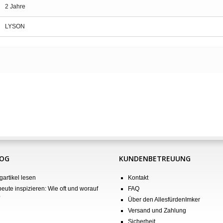
2 Jahre
LYSON
LOG
KUNDENBETREUUNG
gartikel lesen
Kontakt
eute inspizieren: Wie oft und worauf
FAQ
?
Über den AllesfürdenImker
Versand und Zahlung
Sicherheit