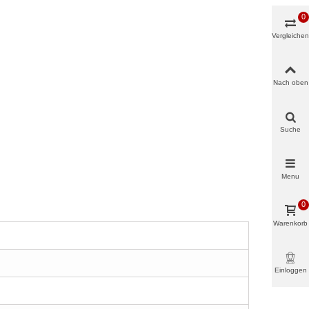
0
Vergleichen
Nach oben
Suche
Menu
0
Warenkorb
Einloggen
& mehr