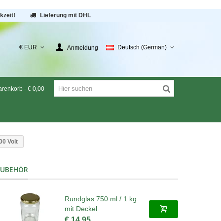
kzeit!
Lieferung mit DHL
€ EUR
Deutsch (German)
Anmeldung
renkorb
-
€ 0,00
00 Volt
ZUBEHÖR
Rundglas 750 ml / 1 kg
mit Deckel
€ 14,95