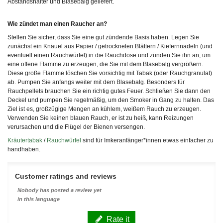
Abstandshalter und Blasebalg geliefert.
Wie zündet man einen Raucher an?
Stellen Sie sicher, dass Sie eine gut zündende Basis haben. Legen Sie
zunächst ein Knäuel aus Papier / getrockneten Blättern / Kiefernnadeln (und
eventuell einen Rauchwürfel) in die Rauchdose und zünden Sie ihn an, um
eine offene Flamme zu erzeugen, die Sie mit dem Blasebalg vergrößern.
Diese große Flamme löschen Sie vorsichtig mit Tabak (oder Rauchgranulat)
ab. Pumpen Sie anfangs weiter mit dem Blasebalg. Besonders für
Rauchpellets brauchen Sie ein richtig gutes Feuer. Schließen Sie dann den
Deckel und pumpen Sie regelmäßig, um den Smoker in Gang zu halten. Das
Ziel ist es, großzügige Mengen an kühlem, weißem Rauch zu erzeugen.
Verwenden Sie keinen blauen Rauch, er ist zu heiß, kann Reizungen
verursachen und die Flügel der Bienen versengen.
Kräutertabak
/
Rauchwürfel
sind für Imkeranfänger*innen etwas einfacher zu
handhaben.
Customer ratings and reviews
Nobody has posted a review yet
in this language
Rate it