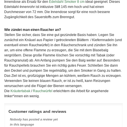
Innendose als Ersatz für den
Edelstahl Smoker 8 cm
ideal geeignet. Dieses
Edelstahl-Innenrohr ist inklusive Stift 145 mm hoch und hat einen
Durchmesser von 72 mm. Die Innendose sorgt für eine noch bessere
Zugänglichkeit des Sauerstoffs zum Brenngut.
Wie zündet man einen Raucher an?
Stellen Sie sicher, dass Sie eine gut gezündete Basis haben. Legen Sie
zunächst ein Knäuel aus Papier / getrockneten Blättern / Kiefernnadeln (und
eventuell einen Rauchwürfel) in den Räucherschrank und zünden Sie ihn
an, um eine offene Flamme zu erzeugen, die Sie mit dem Blasebalg
vergrößern. Diese große Flamme löschen Sie vorsichtig mit Tabak (oder
Rauchgranulat) ab. Am Anfang pumpen Sie den Balg weiter auf. Besonders
für Rauchpellets brauchen Sie ein richtig gutes Feuer. Schließen Sie dann
den Deckel und pumpen Sie regelmäßig, um den Smoker in Gang zu halten.
Das Ziel ist es, großzügige Mengen an kühlem, weißem Rauch zu erzeugen.
Verwenden Sie keinen blauen Rauch, er ist zu heiß, kann Reizungen
verursachen und die Flügel der Bienen versengen.
Die
Kräutertabak
/
Rauchwürfel
erleichtern die Arbeit für angehende
Imker*innen ein wenig.
Customer ratings and reviews
Nobody has posted a review yet
in this language