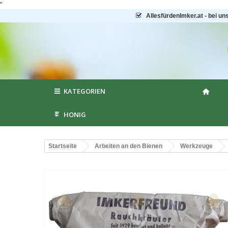
"
AllesfürdenImker.at - bei un
KATEGORIEN
HONIG
Startseite
Arbeiten an den Bienen
Werkzeuge