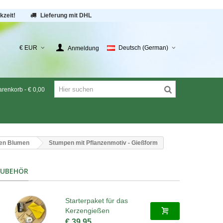
kzeit!
Lieferung mit DHL
€ EUR
Deutsch (German)
Anmeldung
renkorb
-
€ 0,00
en Blumen
Stumpen mit Pflanzenmotiv - Gießform
ZUBEHÖR
Starterpaket für das
Kerzengießen
€ 39,95