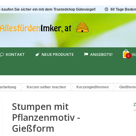
s kaufen Sie sicher ein mit dem Trustedshop Gütesiegel!
60 Tage Beden
KONTAKT
NEUE PRODUKTE
ANGEBOTE!
Wa
0
arbeitung
Kerzen selber machen
Kerzengießformen
Gießform
Stumpen mit
Pflanzenmotiv -
Gießform