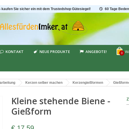
s kaufen Sie sicher ein mit dem Trustedshop Gütesiegel!
60 Tage Beden
KONTAKT
NEUE PRODUKTE
ANGEBOTE!
Wa
0
arbeitung
Kerzen selber machen
Kerzengießformen
Gießform
Kleine stehende Biene -
Gießform
€ 17,59