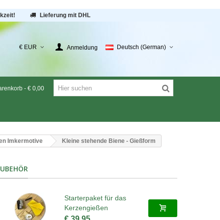
kzeit!
Lieferung mit DHL
€ EUR
Deutsch (German)
Anmeldung
renkorb
-
€ 0,00
en Imkermotive
Kleine stehende Biene - Gießform
ZUBEHÖR
Starterpaket für das
Kerzengießen
€ 39,95