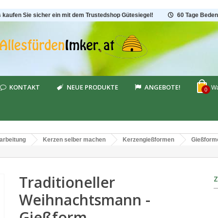
s kaufen Sie sicher ein mit dem Trustedshop Gütesiegel!
60 Tage Beden
KONTAKT
NEUE PRODUKTE
ANGEBOTE!
Wa
0
arbeitung
Kerzen selber machen
Kerzengießformen
Gießform
Traditioneller
Weihnachtsmann -
Gießform