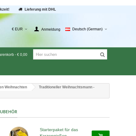
kzeit!
Lieferung mit DHL
€ EUR
Deutsch (German)
Anmeldung
renkorb
-
€ 0,00
en Weihnachten
Traditioneller Weihnachtsmann -
ZUBEHÖR
Starterpaket für das
Kerzengießen