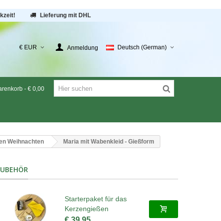
kzeit!
Lieferung mit DHL
€ EUR
Deutsch (German)
Anmeldung
renkorb
-
€ 0,00
en Weihnachten
Maria mit Wabenkleid - Gießform
ZUBEHÖR
Starterpaket für das
Kerzengießen
€ 39,95