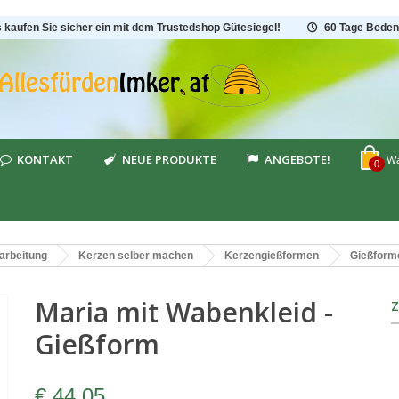
s kaufen Sie sicher ein mit dem Trustedshop Gütesiegel!
60 Tage Beden
KONTAKT
NEUE PRODUKTE
ANGEBOTE!
Wa
0
arbeitung
Kerzen selber machen
Kerzengießformen
Gießform
Maria mit Wabenkleid -
Gießform
€ 44,05