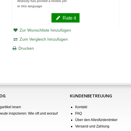
Nobody has posted a review yet
in this language
Rate it
Zur Wunschliste hinzufügen
Zum Vergleich hinzufügen
Drucken
LOG
KUNDENBETREUUNG
gartikel lesen
Kontakt
eute inspizieren: Wie oft und worauf
FAQ
?
Über den AllesfürdenImker
Versand und Zahlung