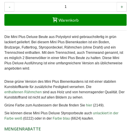
-
+
Warenkorb
Die Mini Plus Deluxe Beute aus Polystyrol wird gebrauchsfertig in grün
lackiert geliefert. Bei diesem Mini Plus Bienenkasten ist ein Boden,
Brutzarge, Futtertrog, Styropordeckel, Rähmchen (ohne Draht) und ein
Trennschied enthalten. Mit dem Trennschied, auch Trennwand genannt, ist
es möglich 2 Bienenvölker in einer Mini Plus Beute zu halten. Diese Mini
Plus Deluxe Ausführung ist eine umfangreichere Version als üblicherweise
angeboten wird.
Diese grüne Version des Mini Plus Bienenkastens ist mit einer stabilen
Kunststoffkante für zusätzliche Festigkeit versehen. Die
enthaltenen Rähmchen
sind aus Holz und von hervorragender Qualität. Der
Kunststoffrand ist nicht auf allen Bildern zu sehen.
Grüne Farbe zum Ausbessern der Beute finden Sie
hier
(2149).
Sie können diese Mini Plus Deluxe Styroporbeute auch
unlackiert in der
Farbe weiß
(0222) oder in der
Farbe blau
(6624) kaufen.
MENGENRABATTE