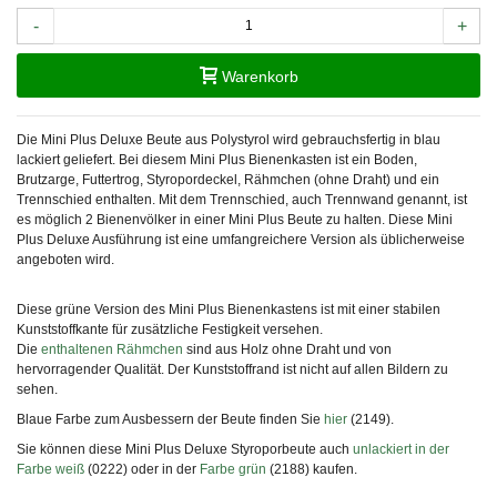
-
+
Warenkorb
Die Mini Plus Deluxe Beute aus Polystyrol wird gebrauchsfertig in blau
lackiert geliefert. Bei diesem Mini Plus Bienenkasten ist ein Boden,
Brutzarge, Futtertrog, Styropordeckel, Rähmchen (ohne Draht) und ein
Trennschied enthalten. Mit dem Trennschied, auch Trennwand genannt, ist
es möglich 2 Bienenvölker in einer Mini Plus Beute zu halten. Diese Mini
Plus Deluxe Ausführung ist eine umfangreichere Version als üblicherweise
angeboten wird.
Diese grüne Version des Mini Plus Bienenkastens ist mit einer stabilen
Kunststoffkante für zusätzliche Festigkeit versehen.
Die
enthaltenen Rähmchen
sind aus Holz ohne Draht und von
hervorragender Qualität. Der Kunststoffrand ist nicht auf allen Bildern zu
sehen.
Blaue Farbe zum Ausbessern der Beute finden Sie
hier
(2149).
Sie können diese Mini Plus Deluxe Styroporbeute auch
unlackiert in der
Farbe weiß
(0222) oder in der
Farbe grün
(2188) kaufen.