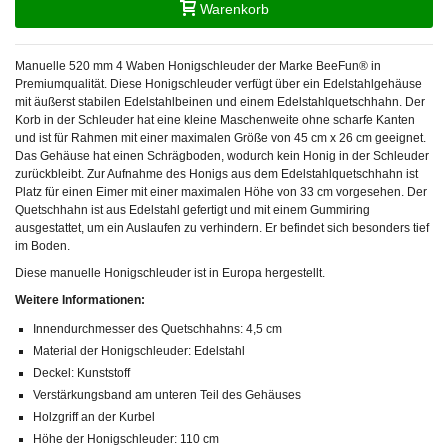
Warenkorb
Manuelle 520 mm 4 Waben Honigschleuder der Marke BeeFun® in
Premiumqualität. Diese Honigschleuder verfügt über ein Edelstahlgehäuse
mit äußerst stabilen Edelstahlbeinen und einem Edelstahlquetschhahn. Der
Korb in der Schleuder hat eine kleine Maschenweite ohne scharfe Kanten
und ist für Rahmen mit einer maximalen Größe von 45 cm x 26 cm geeignet.
Das Gehäuse hat einen Schrägboden, wodurch kein Honig in der Schleuder
zurückbleibt. Zur Aufnahme des Honigs aus dem Edelstahlquetschhahn ist
Platz für einen Eimer mit einer maximalen Höhe von 33 cm vorgesehen. Der
Quetschhahn ist aus Edelstahl gefertigt und mit einem Gummiring
ausgestattet, um ein Auslaufen zu verhindern. Er befindet sich besonders tief
im Boden.
Diese manuelle Honigschleuder ist in Europa hergestellt.
Weitere Informationen:
Innendurchmesser des Quetschhahns: 4,5 cm
Material der Honigschleuder: Edelstahl
Deckel: Kunststoff
Verstärkungsband am unteren Teil des Gehäuses
Holzgriff an der Kurbel
Höhe der Honigschleuder: 110 cm