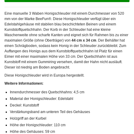
Eine manuelle 3 Waben Honigschleuder mit einem Durchmesser von 520
mm von der Marke BeeFun®. Diese Honigschleuder verfügt über ein
Edelstahlgehäuse mit stabilen blau beschichteten Beinen und einem
Kunststoffquetschhahn. Der Korb in der Schleuder hat eine kleine
Maschenweite ohne scharfe Kanten und eignet sich für Rahmen bis zu einer
maximalen Größe (ohne Oberträger) von
44 cm x 34 cm
. Der Behälter hat
einen Schrägboden, sodass kein Honig in der Schleuder zurückbleibt. Zum
Auffangen des Honigs aus dem Kunststoffquetschhahn ist Platz für einen
Eimer mit einer maximalen Höhe von 33 cm. Der Quetschhahn ist aus
Kunststoff mit einem Gummiring versehen, damit der Hahn nicht ausläuft.
Dieser ist niedrig am Boden angebracht.
Diese Honigschleuder wird in Europa hergestellt.
Weitere Informationen:
Innendurchmesser des Quetschhahns: 4,5 cm
Material der Honigschleuder: Edelstahl
Deckel: Kunststoff
Verstärkungsband am unteren Teil des Gehäuses
Holzgriff an der Kurbel
Höhe der Honigschleuder: 110 cm
Höhe des Gehäuses: 59 cm